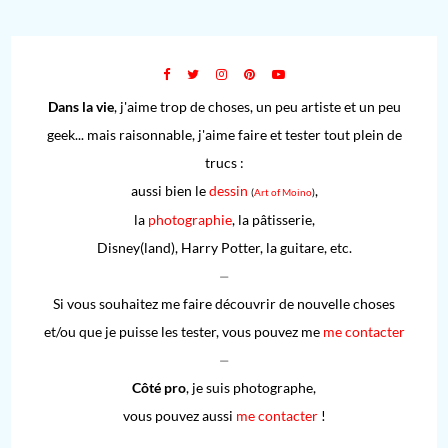
Dans la vie
, j'aime trop de choses, un peu artiste et un peu
geek... mais raisonnable, j'aime faire et tester tout plein de
trucs :
aussi bien le
dessin
,
(
Art of Moino
)
la
photographie
, la pâtisserie,
Disney(land), Harry Potter, la guitare, etc.
⏤
Si vous souhaitez me faire découvrir de nouvelle choses
et/ou que je puisse les tester, vous pouvez me
me contacter
⏤
Côté pro
, je suis photographe,
vous pouvez aussi
me contacter
!