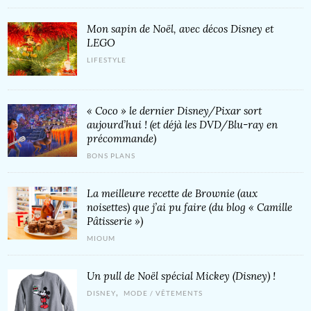
Mon sapin de Noël, avec décos Disney et
LEGO
LIFESTYLE
« Coco » le dernier Disney/Pixar sort
aujourd’hui ! (et déjà les DVD/Blu-ray en
précommande)
BONS PLANS
La meilleure recette de Brownie (aux
noisettes) que j’ai pu faire (du blog « Camille
Pâtisserie »)
MIOUM
Un pull de Noël spécial Mickey (Disney) !
,
DISNEY
MODE / VÊTEMENTS