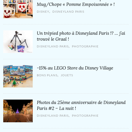
Mug/Chope « Pomme Empoisonnée » !
,
DISNEY
DISNEYLAND PARIS
Un trépied photo à Disneyland Paris !? … j’ai
trouvé le Graal !
,
DISNEYLAND PARIS
PHOTOGRAPHIE
-15% au LEGO Store du Disney Village
,
BONS PLANS
JOUETS
Photos du 25ème anniversaire de Disneyland
Paris #2 – La nuit !
,
DISNEYLAND PARIS
PHOTOGRAPHIE