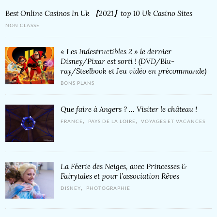
Best Online Casinos In Uk 【2021】top 10 Uk Casino Sites
NON CLASSÉ
« Les Indestructibles 2 » le dernier
Disney/Pixar est sorti ! (DVD/Blu-
ray/Steelbook et Jeu vidéo en précommande)
BONS PLANS
Que faire à Angers ? … Visiter le château !
,
,
FRANCE
PAYS DE LA LOIRE
VOYAGES ET VACANCES
La Féerie des Neiges, avec Princesses &
Fairytales et pour l’association Rêves
,
DISNEY
PHOTOGRAPHIE