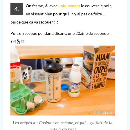
On ferme, ⚠️ avec
uniquement
le couvercle noir,
4.
en vissant bien pour qu’il n’y ai pas de fuite…
parce que ça va secouer !!!
Puis on secoue pendant, disons, une 20aine de seconde…
💃🏻🕺🏻
Les crêpes au Cookut : on secoue, et paf… ça fait de la
pâte à crêpes !