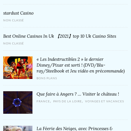
‎stardust Casino
NON CLASSÉ
Best Online Casinos In Uk 【2021】top 10 Uk Casino Sites
NON CLASSÉ
« Les Indestructibles 2 » le dernier
Disney/Pixar est sorti ! (DVD/Blu-
ray/Steelbook et Jeu vidéo en précommande)
BONS PLANS
Que faire à Angers ? … Visiter le château !
,
,
FRANCE
PAYS DE LA LOIRE
VOYAGES ET VACANCES
La Féerie des Neiges, avec Princesses &