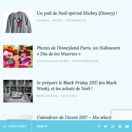
Un pull de Noël spécial Mickey (Disney) !
,
DISNEY
MODE / VÊTEMENTS
Photos de Disneyland Paris, un Halloween
« Dia de los Muertos »
,
DISNEYLAND PARIS
PHOTOGRAPHIE
Je prépare le Black Friday 2017 (ou Black
Week), et les achats de Noël !
,
BONS PLANS
LIFESTYLE
Calendrier de l’Avent 2017 – Ma sélection !
JOUETS
Search
SUBSCRIBE