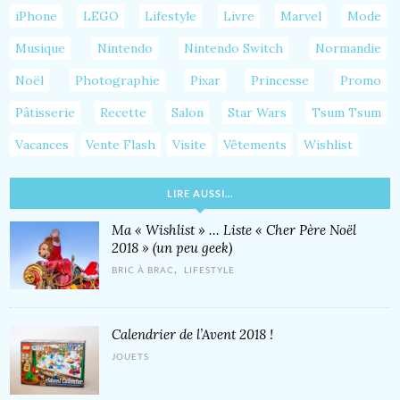
iPhone
LEGO
Lifestyle
Livre
Marvel
Mode
Musique
Nintendo
Nintendo Switch
Normandie
Noël
Photographie
Pixar
Princesse
Promo
Pâtisserie
Recette
Salon
Star Wars
Tsum Tsum
Vacances
Vente Flash
Visite
Vêtements
Wishlist
LIRE AUSSI…
Ma « Wishlist » … Liste « Cher Père Noël
2018 » (un peu geek)
,
BRIC À BRAC
LIFESTYLE
Calendrier de l’Avent 2018 !
JOUETS