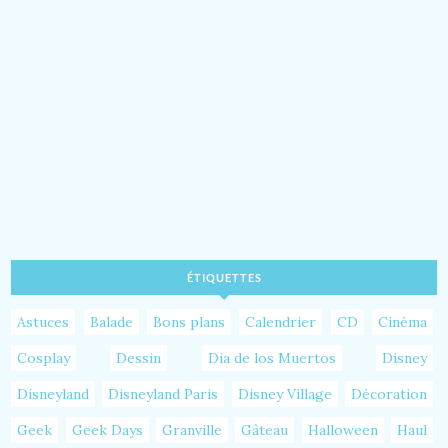
ÉTIQUETTES
Astuces
Balade
Bons plans
Calendrier
CD
Cinéma
Cosplay
Dessin
Dia de los Muertos
Disney
Disneyland
Disneyland Paris
Disney Village
Décoration
Geek
Geek Days
Granville
Gâteau
Halloween
Haul