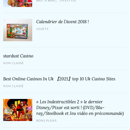
,
BRIC À BRAC
LIFESTYLE
Calendrier de l’Avent 2018 !
JOUETS
‎stardust Casino
NON CLASSÉ
Best Online Casinos In Uk 【2021】top 10 Uk Casino Sites
NON CLASSÉ
« Les Indestructibles 2 » le dernier
Disney/Pixar est sorti ! (DVD/Blu-
ray/Steelbook et Jeu vidéo en précommande)
BONS PLANS