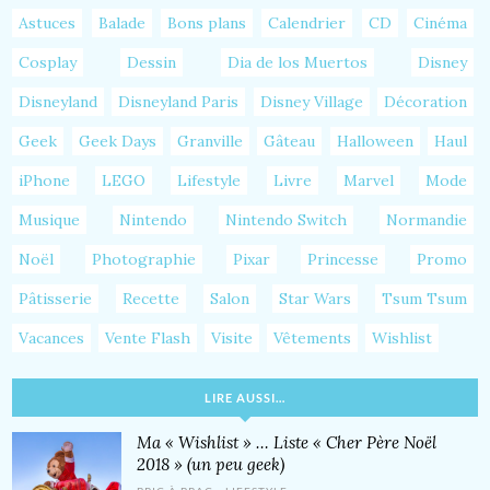
Astuces
Balade
Bons plans
Calendrier
CD
Cinéma
Cosplay
Dessin
Dia de los Muertos
Disney
Disneyland
Disneyland Paris
Disney Village
Décoration
Geek
Geek Days
Granville
Gâteau
Halloween
Haul
iPhone
LEGO
Lifestyle
Livre
Marvel
Mode
Musique
Nintendo
Nintendo Switch
Normandie
Noël
Photographie
Pixar
Princesse
Promo
Pâtisserie
Recette
Salon
Star Wars
Tsum Tsum
Vacances
Vente Flash
Visite
Vêtements
Wishlist
LIRE AUSSI…
Ma « Wishlist » … Liste « Cher Père Noël
2018 » (un peu geek)