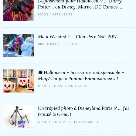
Déguisement pour Halloween !? … Harry
Potter… ou Disney, Marvel, DC Comics, …
MODE / VÊTEMENTS
Ma « Wishlist » … Cher Père Noël 2017
,
BRIC À BRAC
LIFESTYLE
🎃 Halloween – Accessoire indispensable –
Mug/Chope « Pomme Empoisonnée » !
,
DISNEY
DISNEYLAND PARIS
Un trépied photo à Disneyland Paris !? … j’ai
trouvé le Graal !
,
DISNEYLAND PARIS
PHOTOGRAPHIE