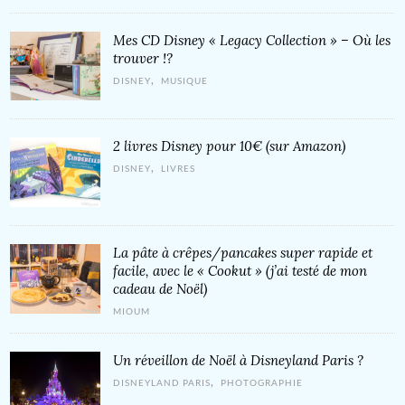
Mes CD Disney « Legacy Collection » – Où les
trouver !?
,
DISNEY
MUSIQUE
2 livres Disney pour 10€ (sur Amazon)
,
DISNEY
LIVRES
La pâte à crêpes/pancakes super rapide et
facile, avec le « Cookut » (j’ai testé de mon
cadeau de Noël)
MIOUM
Un réveillon de Noël à Disneyland Paris ?
,
DISNEYLAND PARIS
PHOTOGRAPHIE