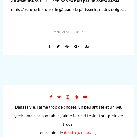
« Il était une fois… » … non non ce n’est pas un conte de fée,
mais c’est une histoire de gâteau, de pâtisserie, et des doigts…
2 NOVEMBRE 2017
Dans la vie
, j'aime trop de choses, un peu artiste et un peu
geek... mais raisonnable, j'aime faire et tester tout plein de
trucs :
aussi bien le
dessin
,
(
Art of Moino
)