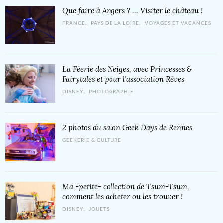
Que faire à Angers ? … Visiter le château !
,
,
FRANCE
PAYS DE LA LOIRE
VOYAGES ET VACANCES
La Féerie des Neiges, avec Princesses &
Fairytales et pour l’association Rêves
,
DISNEY
PHOTOGRAPHIE
2 photos du salon Geek Days de Rennes
GEEKERIE & CULTURE
Ma -petite- collection de Tsum-Tsum,
comment les acheter ou les trouver !
,
DISNEY
JOUETS