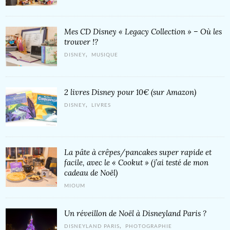
Mes CD Disney « Legacy Collection » – Où les
trouver !?
,
DISNEY
MUSIQUE
2 livres Disney pour 10€ (sur Amazon)
,
DISNEY
LIVRES
La pâte à crêpes/pancakes super rapide et
facile, avec le « Cookut » (j’ai testé de mon
cadeau de Noël)
MIOUM
Un réveillon de Noël à Disneyland Paris ?
,
DISNEYLAND PARIS
PHOTOGRAPHIE