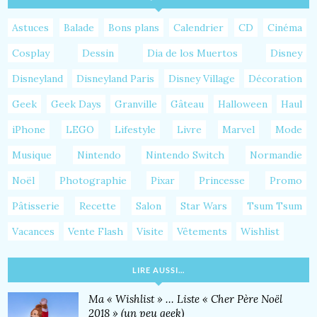
Astuces
Balade
Bons plans
Calendrier
CD
Cinéma
Cosplay
Dessin
Dia de los Muertos
Disney
Disneyland
Disneyland Paris
Disney Village
Décoration
Geek
Geek Days
Granville
Gâteau
Halloween
Haul
iPhone
LEGO
Lifestyle
Livre
Marvel
Mode
Musique
Nintendo
Nintendo Switch
Normandie
Noël
Photographie
Pixar
Princesse
Promo
Pâtisserie
Recette
Salon
Star Wars
Tsum Tsum
Vacances
Vente Flash
Visite
Vêtements
Wishlist
LIRE AUSSI…
Ma « Wishlist » … Liste « Cher Père Noël
2018 » (un peu geek)