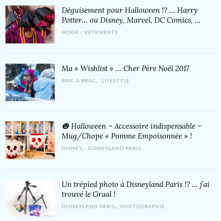
Déguisement pour Halloween !? … Harry
Potter… ou Disney, Marvel, DC Comics, …
MODE / VÊTEMENTS
Ma « Wishlist » … Cher Père Noël 2017
,
BRIC À BRAC
LIFESTYLE
🎃 Halloween – Accessoire indispensable –
Mug/Chope « Pomme Empoisonnée » !
,
DISNEY
DISNEYLAND PARIS
Un trépied photo à Disneyland Paris !? … j’ai
trouvé le Graal !
,
DISNEYLAND PARIS
PHOTOGRAPHIE