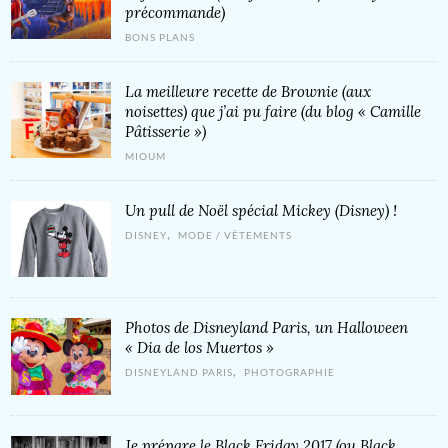
précommande)
BONS PLANS
La meilleure recette de Brownie (aux
noisettes) que j’ai pu faire (du blog « Camille
Pâtisserie »)
MIOUM
Un pull de Noël spécial Mickey (Disney) !
,
DISNEY
MODE / VÊTEMENTS
Photos de Disneyland Paris, un Halloween
« Dia de los Muertos »
,
DISNEYLAND PARIS
PHOTOGRAPHIE
Je prépare le Black Friday 2017 (ou Black