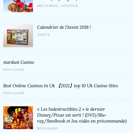
,
BRIC À BRAC
LIFESTYLE
Calendrier de l’Avent 2018 !
JOUETS
‎stardust Casino
NON CLASSÉ
Best Online Casinos In Uk 【2021】top 10 Uk Casino Sites
NON CLASSÉ
« Les Indestructibles 2 » le dernier
Disney/Pixar est sorti ! (DVD/Blu-
ray/Steelbook et Jeu vidéo en précommande)
BONS PLANS