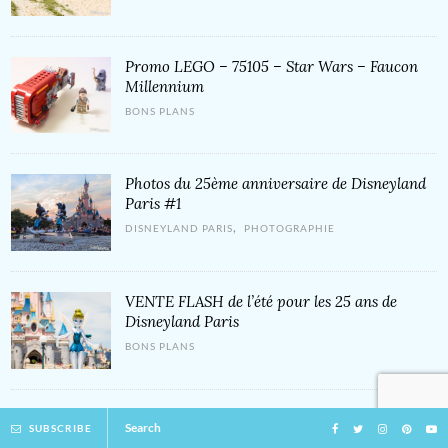
Promo LEGO – 75105 – Star Wars – Faucon
Millennium
BONS PLANS
Photos du 25ème anniversaire de Disneyland
Paris #1
,
DISNEYLAND PARIS
PHOTOGRAPHIE
VENTE FLASH de l’été pour les 25 ans de
Disneyland Paris
BONS PLANS
12 astuces Disneyland Paris pour gagner du
Search
SUBSCRIBE
temps ou quelques euros